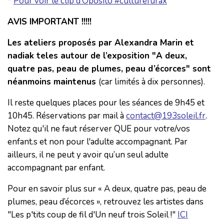
*
Pour voir le clip d’Oposito #culturefurax
AVIS IMPORTANT !!!!!
Les ateliers proposés par Alexandra Marin et
nadiak teles autour de l’exposition "A deux,
quatre pas, peau de plumes, peau d’écorces" sont
néanmoins maintenus
(car limités à dix personnes).
Il reste quelques places pour les séances de 9h45 et
10h45. Réservations par mail à
contact@193soleil.fr
.
Notez qu'il ne faut réserver QUE pour votre/vos
enfant.s et non pour l'adulte accompagnant. Par
ailleurs, il ne peut y avoir qu’un seul adulte
accompagnant par enfant.
Pour en savoir plus sur « A deux, quatre pas, peau de
plumes, peau d’écorces », retrouvez les artistes dans
"Les p'tits coup de fil d'Un neuf trois Soleil !"
ICI