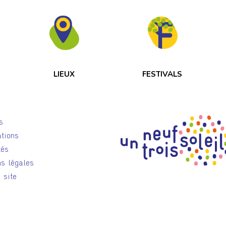
LIEUX
FESTIVALS
s
tions
tés
s légales
 site