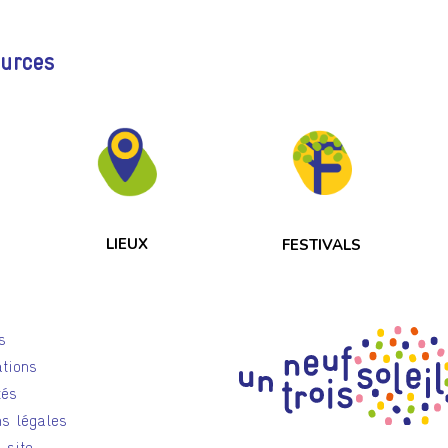
ources
LIEUX
FESTIVALS
s
tions
tés
s légales
 site