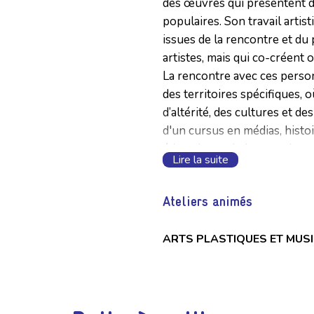
des œuvres qui présentent de
populaires. Son travail artis
issues de la rencontre et du
artistes, mais qui co-créent 
La rencontre avec ces person
des territoires spécifiques, o
d’altérité, des cultures et des
d'un cursus en médias, histoi
éducation artistique, et de so
Lire la suite
ce que ses projets soient acc
valeur les savoirs particuli
Ateliers animés
en collaboration avec elle.
ARTS PLASTIQUES ET MUS