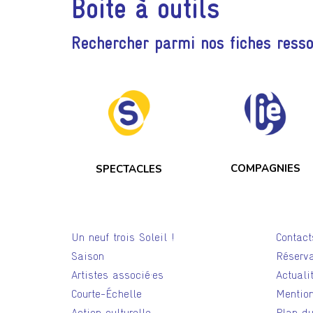
Boite à outils
Rechercher parmi nos fiches ress
COMPAGNIES
SPECTACLES
Un neuf trois Soleil !
Contact
Saison
Réserva
Artistes associé·es
Actuali
Courte-Échelle
Mention
Action culturelle
Plan du