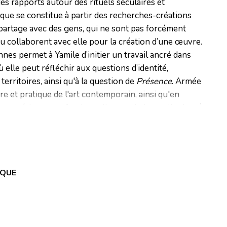
s rapports autour des rituels séculaires et
tique se constitue à partir des recherches-créations
 partage avec des gens, qui ne sont pas forcément
ou collaborent avec elle pour la création d’une œuvre.
nes permet à Yamile d’initier un travail ancré dans
ù elle peut réfléchir aux questions d’identité,
 territoires, ainsi qu'à la question de
Présence
. Armée
re et pratique de l'art contemporain, ainsi qu'en
n expérience professionnelle et artistique, elle tient à
essibles et construits de façon collective, mettant en
ers de chacune des personnes qui co-crée ou travaille
IQUE