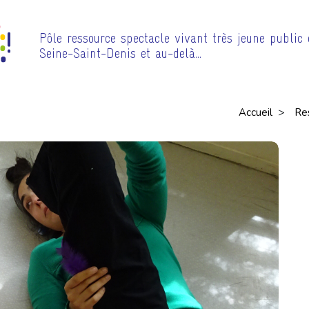
Pôle ressource spectacle vivant très jeune public
Seine-Saint-Denis et au-delà…
>
Accueil
Re