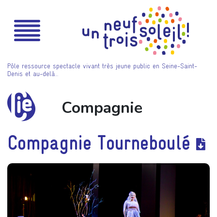
Pôle ressource spectacle vivant très jeune public en Seine-Saint-
Denis et au-delà…
Compagnie
Compagnie Tourneboulé