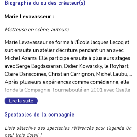
Biographie du ou des créateur(s)
Marie Levavasseur :
Metteuse en scène, auteure
Marie Levavasseur se forme à l'École Jacques Lecoq et
suit ensuite un atelier d’écriture pendant un an avec
Michel Azama. Elle participe ensuite à plusieurs stages
avec Serge Bagdassarian, Didier Kowarsky, le Royhart,
Claire Danscoines, Christian Carrignon, Michel Laubu, ...
Après plusieurs expériences comme comédienne, elle
fonde la Compagnie Tourneboulé en 2001 avec Gaëlle
Moquay. D’abord comédienne dans
En Chair et en
Lire la suite
Sucre
,
Les Petits mélancoliques
,
La Peau toute seule
,
elle quitte progressivement le plateau. Elle signe sa
Spectacles de la compagnie
première mise en scène avec
Ooorigines
qu’elle co-
Liste sélective des spectacles référencés pour l’agenda Un
écrit avec Gaëlle Moquay. C’est ensuite en tant
neuf trois Soleil !