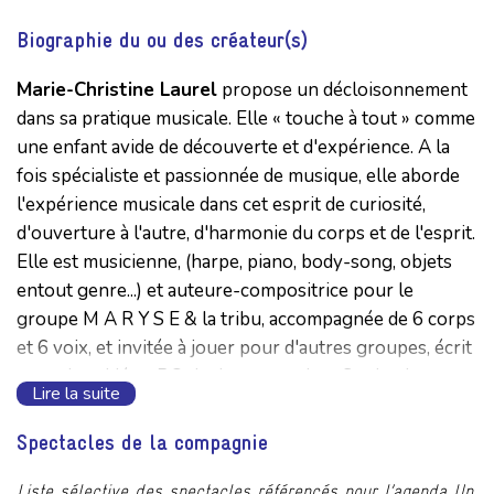
Biographie du ou des créateur(s)
Marie-Christine Laurel
propose un décloisonnement
dans sa pratique musicale. Elle « touche à tout » comme
une enfant avide de découverte et d'expérience. A la
fois spécialiste et passionnée de musique, elle aborde
l'expérience musicale dans cet esprit de curiosité,
d'ouverture à l'autre, d'harmonie du corps et de l'esprit.
Elle est musicienne, (harpe, piano, body-song, objets
entout genre...) et auteure-compositrice pour le
groupe M A R Y S E & la tribu, accompagnée de 6 corps
et 6 voix, et invitée à jouer pour d'autres groupes, écrit
pour des vidéos, BO de documentaire... Sophrologue et
Lire la suite
hypnothérapeute de métier, elle accompagne en
cabinet en consultation individuelle et en cours
Spectacles de la compagnie
collectif pour aller à la recherche de chaque trésor : ses
propres ressources et sa créativité !
Liste sélective des spectacles référencés pour l’agenda Un