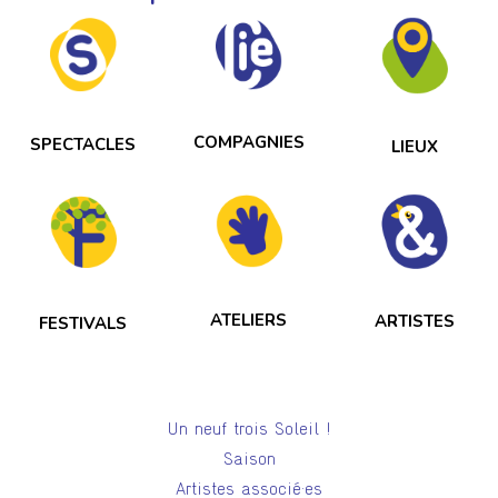
création Sous-venances en juillet 2019 au festival
OFF d’Avignon et en septembre 2019 à Biarritz au
Festival Le Temps d’Aimer la Danse.
COMPAGNIES
SPECTACLES
LIEUX
ATELIERS
ARTISTES
FESTIVALS
Un neuf trois Soleil !
Saison
Artistes associé·es