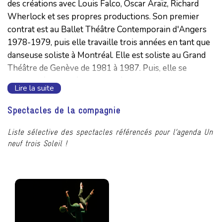
des créations avec Louis Falco, Oscar Araïz, Richard
Wherlock et ses propres productions. Son premier
contrat est au Ballet Théâtre Contemporain d'Angers
1978-1979, puis elle travaille trois années en tant que
danseuse soliste à Montréal. Elle est soliste au Grand
Théâtre de Genève de 1981 à 1987. Puis, elle se
consacre à sa carrière de chorégraphe. Son travail est
Lire la suite
au répertoire de nombreuses compagnies : le Ballet
Béjart Lausanne, le Ballet du Nord, les Ballets Jazz de
Spectacles de la compagnie
Montréal, le Capitole de Toulouse, l'Opéra de Nice, le
Grand Théâtre de Genève, l'Opéra National de
Liste sélective des spectacles référencés pour l’agenda Un
neuf trois Soleil !
Budapest, le Ballet de l'Opéra d'Avignon, l'Alberta
Ballet, le Ballet Contemporain de Szeged (Hongrie), le
CNSM de Lyon, Les Chorégies d'Orange (Aïda), et le
Ballet de l'Opéra de Vienne / Staatsoper. Codirectrice et
chorégraphe résidente au Ch Tanz Theater de Zürich
de 1990 à 1992 puis maîtresse de ballet et