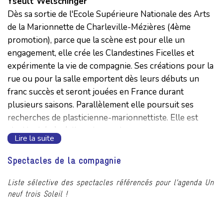
Yseult Welschinger
Dès sa sortie de l'Ecole Supérieure Nationale des Arts
de la Marionnette de Charleville-Mézières (4ème
promotion), parce que la scène est pour elle un
engagement, elle crée les Clandestines Ficelles et
expérimente la vie de compagnie. Ses créations pour la
rue ou pour la salle emportent dès leurs débuts un
franc succès et seront jouées en France durant
plusieurs saisons. Parallèlement elle poursuit ses
recherches de plasticienne-marionnettiste. Elle est
ainsi invitée à réaliser des marionnettes et
Lire la suite
scénographies pour plusieurs compagnies. En 2002,
elle intègre l’équipe du Théâtre de la Jacquerie dirigé
Spectacles de la compagnie
par Alain Mollot comme interprète et conceptrice de
marionnettes pour deux créations, puis celle de la
Liste sélective des spectacles référencés pour l’agenda Un
neuf trois Soleil !
Balestra où elle débute sa collaboration avec Eric
Domenicone. En 2004, elle décide de créer la SoupeCie
avec Eric Domenicone. Dès lors, ils mènent ensemble