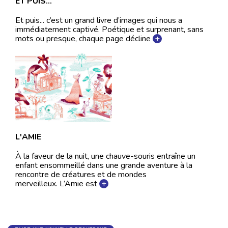
ET PUIS...
SoupeCie. Ensemble ils codirigent la compagnie. Son
Et puis... c’est un grand livre d’images qui nous a
activité se concentre sur la mise en scène même s’il lui
immédiatement captivé. Poétique et surprenant, sans
arrive encore de jouer dans certaines productions. Ces
mots ou presque, chaque page décline
+
créations font toutes l’objet d’une diffusion nationale et
internationale (France, Belgique, Luxembourg,
Espagne, Canada, Brésil, Corée, République Tchèque…).
Son expérience de la mise en scène le conduit à être
régulièrement inviter par d'autres compagnies à
collaborer à leurs projets de création.
L'AMIE
À la faveur de la nuit, une chauve-souris entraîne un
enfant ensommeillé dans une grande aventure à la
rencontre de créatures et de mondes
merveilleux. L’Amie est
+