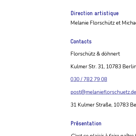
Direction artistique
Melanie Florschütz et Mich
Contacts
Florschütz & döhnert
Kulmer Str. 31, 10783 Berli
030 / 782 79 08
post@melanieflorschuetz.d
31 Kulmer Straße, 10783 Be
Présentation
C’est ce plaisir à faire naîtr