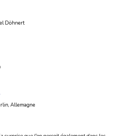
ael Döhnert
n
e
rlin, Allemagne
e la surprise que l’on perçoit également dans les