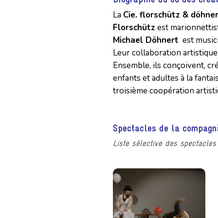
La
Cie. florschütz & döhne
Florschütz
est marionnettis
Michael Döhnert
est musici
Leur collaboration artistiqu
Ensemble, ils conçoivent, cré
enfants et adultes à la fantais
troisième coopération artis
Spectacles de la compagn
Liste sélective des spectacles 