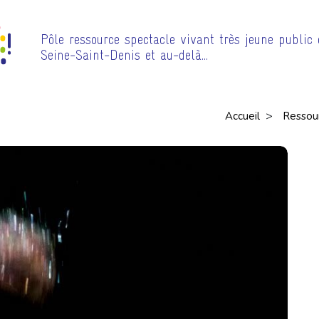
Pôle ressource spectacle vivant très jeune public
Seine-Saint-Denis et au-delà…
>
Accueil
Ressou