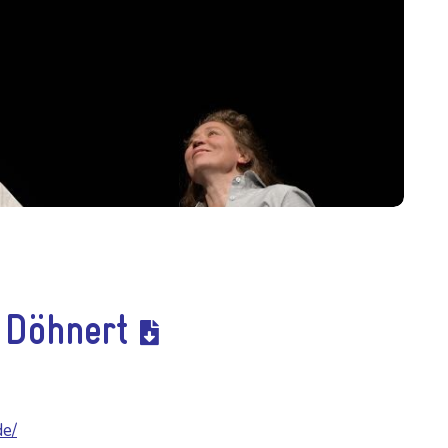
t Döhnert
de/