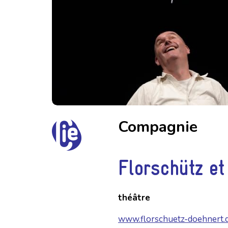
Compagnie
Florschütz e
théâtre
www.florschuetz-doehnert.