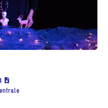
h
entrale