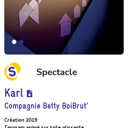
Spectacle
Karl
Compagnie Betty BoiBrut'
Création 2019
Tangram animé sur toile glissante