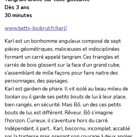
Dès 3 ans
30 minutes
www.betty-boibrut.fr/karl/
Karl est un bonhomme anguleux composé de sept
pièces géométriques, malicieuses et indisciplinées
formant un carré appelé tangram. Ces triangles et
carrés de bois glissent sur la face d’un grand cube,
s’assemblant de mille façons pour faire naitre des
personnages, des paysages.
Karl est gardien de phare. Il vit isolé au beau milieu de
l’océan ou il garde ses petits bouts de lui à leur place,
bien rangés, en sécurité. Mais Bô, un des ces petits
bouts de lui, est différent. Rêveur, Bô s’imagine
l’horizon. Curieux, il s’aventure hors du carré.
Indépendant, il part... Karl, biscornu, incomplet, accablé
par la tristesse mais prenant son courage à deux angles