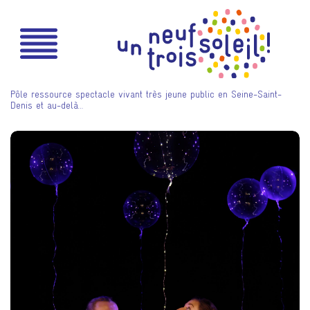
Pôle ressource spectacle vivant très jeune public en Seine-Saint-
Denis et au-delà…