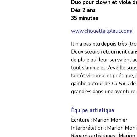
Duo pour clown et viole 
Dès 2 ans
35 minutes
www.chouetteilpleut.com/
Il n'a pas plu depuis très (tr
Deux sœurs retournent dans 
de pluie qui leur servaient a
tout s'anime et s'éveille sou
tantôt virtuose et poétique,
gambe autour de
La Folia
de 
grand·e·s dans une aventure à
Équipe artistique
Écriture : Marion Monier

Interprétation : Marion Moni
Regards artistiques : Marion 