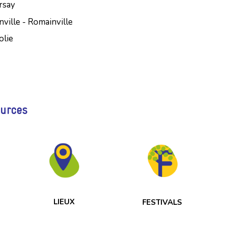
rsay
ville - Romainville
olie
ources
LIEUX
FESTIVALS