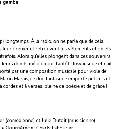
de gambe
op) longtemps. À la radio, on ne parle que de cela.
leur grenier et retrouvent les vêtements et objets
utrefois. Alors qu’elles plongent dans ces souvenirs,
s leurs doigts méticuleux. Tantôt clownesque et naïf,
 porté par une composition musicale pour viole de
Marin Marais, ce duo fantasque emporte petit·e·s et
 cordes et à verses, pleine de poésie et de grâce !
er (comédienne) et Julie Dutoit (musicienne)

Le Gourrièrec et Charly Labourier
