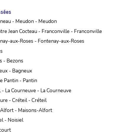
ssées
isneau - Meudon - Meudon
re Jean Cocteau - Franconville - Franconville
enay-aux-Roses - Fontenay-aux-Roses
is
s - Bezons
neux - Bagneux
de Pantin - Pantin
 - La Courneuve - La Courneuve
re - Créteil - Créteil
Alfort - Maisons-Alfort
l - Noisiel
court