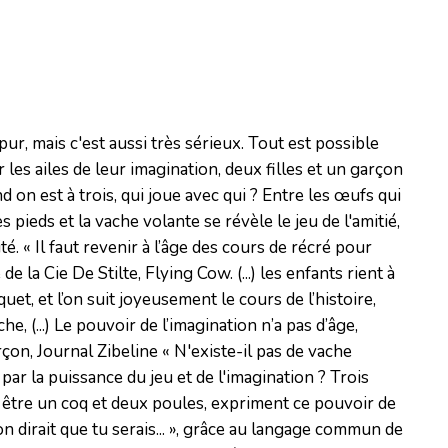
t pur, mais c'est aussi très sérieux. Tout est possible
 les ailes de leur imagination, deux filles et un garçon
 on est à trois, qui joue avec qui ? Entre les œufs qui
les pieds et la vache volante se révèle le jeu de l'amitié,
ité. « Il faut revenir à l’âge des cours de récré pour
 de la Cie De Stilte, Flying Cow. (...) les enfants rient à
et, et l’on suit joyeusement le cours de l’histoire,
he, (...) Le pouvoir de l’imagination n’a pas d’âge,
çon, Journal Zibeline « N'existe-il pas de vache
t par la puissance du jeu et de l'imagination ? Trois
 être un coq et deux poules, expriment ce pouvoir de
n dirait que tu serais... », grâce au langage commun de