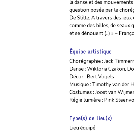
la danse et des mouvements d
question posée par le chor
De Stilte. A travers des jeux
comme des billes, de seaux qu
et se dénouent (...) » – Fran
Équipe artistique
Chorégraphie : Jack Timmer
Danse : Wiktoria Czakon, D
Décor : Bert Vogels 

Musique : Timothy van der Ho
Costumes : Joost van Wijmen
Régie lumière : Pink Steenv
Type(s) de lieu(x)
Lieu équipé