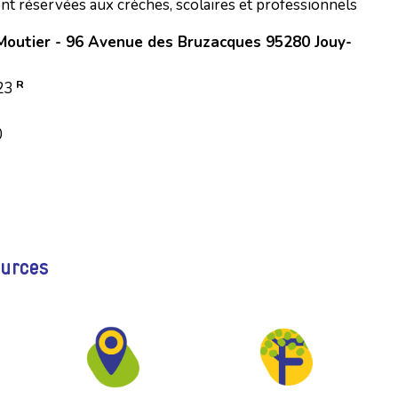
nt réservées aux crèches, scolaires et professionnels
-Moutier - 96 Avenue des Bruzacques 95280 Jouy-
R
h23
0
ources