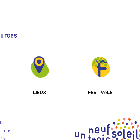
ources
LIEUX
FESTIVALS
s
tions
tés