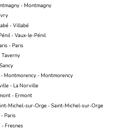
ontmagny - Montmagny
Evry
labé - Villabé
énil - Vaux-le-Pénil
ris - Paris
- Taverny
 Sancy
ix - Montmorency - Montmorency
ille - La Norville
rmont - Ermont
aint-Michel-sur-Orge - Saint-Michel-sur-Orge
 - Paris
 - Fresnes