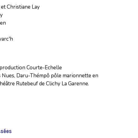
et Christiane Lay 

 

en 

varc'h
production Courte-Echelle

s Nues, Daru-Thémpô pôle marionnette en 
Théâtre Rutebeuf de Clichy La Garenne.
ssées