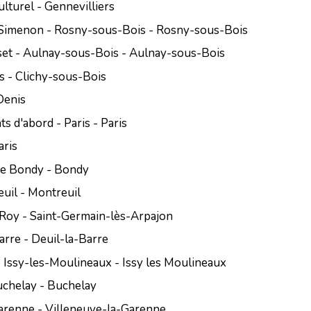
turel - Gennevilliers
Simenon - Rosny-sous-Bois - Rosny-sous-Bois
set - Aulnay-sous-Bois - Aulnay-sous-Bois
s - Clichy-sous-Bois
Denis
ts d'abord - Paris - Paris
aris
e de Bondy - Bondy
uil - Montreuil
 Roy - Saint-Germain-lès-Arpajon
arre - Deuil-la-Barre
- Issy-les-Moulineaux - Issy les Moulineaux
Buchelay - Buchelay
arenne - Villeneuve-la-Garenne