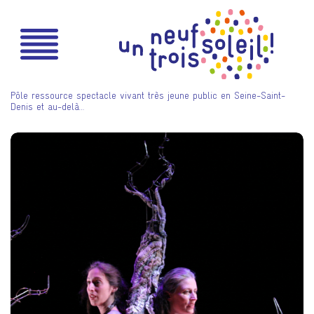
Pôle ressource spectacle vivant très jeune public en Seine-Saint-
Denis et au-delà…