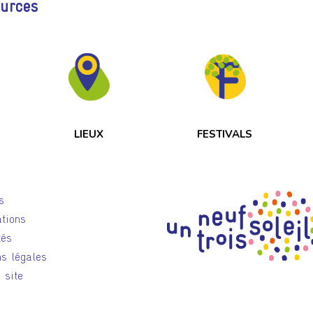
ources
LIEUX
FESTIVALS
s
tions
tés
s légales
 site