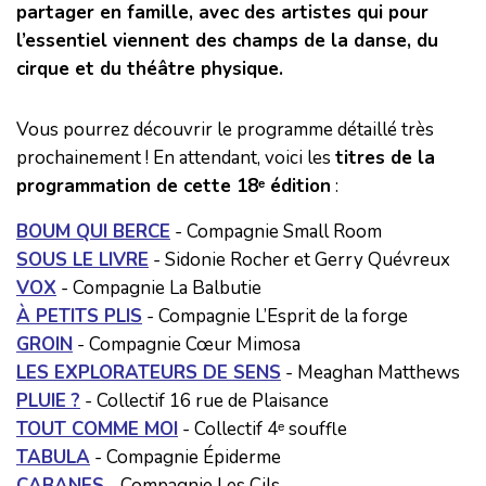
partager en famille, avec des artistes qui pour
l’essentiel viennent des champs de la danse, du
cirque et du théâtre physique.
Vous pourrez découvrir le programme détaillé très
prochainement ! En attendant, voici les
titres de la
programmation de cette 18
ᵉ édition
:
BOUM QUI BERCE
- Compagnie Small Room
SOUS LE LIVRE
- Sidonie Rocher et Gerry Quévreux
VOX
- Compagnie La Balbutie
À PETITS PLIS
- Compagnie L’Esprit de la forge
GROIN
- Compagnie Cœur Mimosa
LES EXPLORATEURS DE SENS
- Meaghan Matthews
PLUIE ?
- Collectif 16 rue de Plaisance
TOUT COMME MOI
- Collectif 4ᵉ souffle
TABULA
- Compagnie Épiderme
CABANES
- Compagnie Les Cils